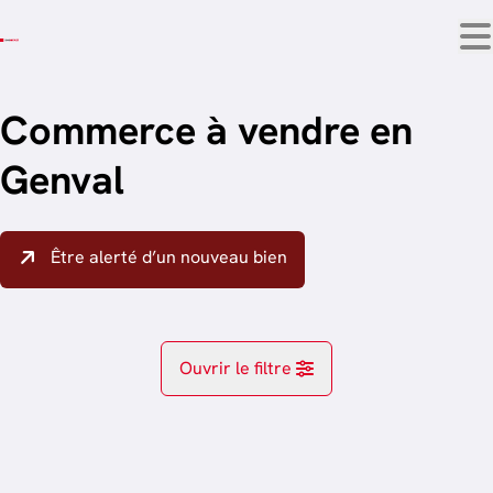
Aller au contenu principal
Commerce à vendre en
Genval
Être alerté d’un nouveau bien
Ouvrir le filtre
Localité
Genval (1332)
Remove