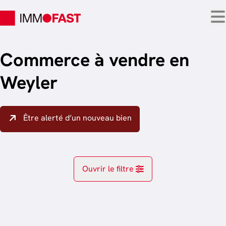
Aller au contenu principal
Commerce à vendre en
Weyler
Être alerté d’un nouveau bien
Ouvrir le filtre
Localité
Arlon (6700)
Remove