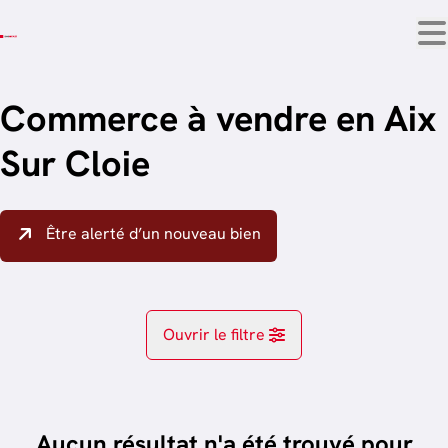
Aller au contenu principal
Commerce à vendre en Aix
Sur Cloie
Être alerté d’un nouveau bien
Ouvrir le filtre
Localité
Aix Sur Cloie (6792)
Aucun résultat n'a été trouvé pour
Remove