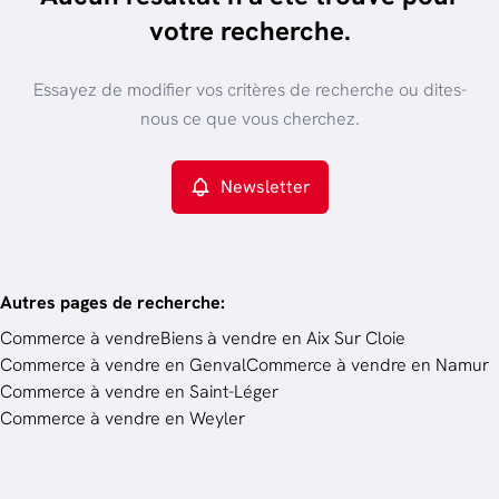
trier par plus récent
votre recherche.
Vue de la carte
Type de propriété
Essayez de modifier vos critères de recherche ou dites-
Commerce
Remove
nous ce que vous cherchez.
Newsletter
Critères plus
Min. budget
Autres pages de recherche
:
Commerce à vendre
Biens à vendre en Aix Sur Cloie
Commerce à vendre en Genval
Commerce à vendre en Namur
Budget
Commerce à vendre en Saint-Léger
Commerce à vendre en Weyler
Chercher