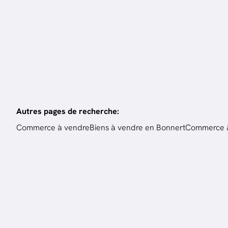
800
m²
3288
m²
Autres pages de recherche
:
Commerce à vendre
Biens à vendre en Bonnert
Commerce à