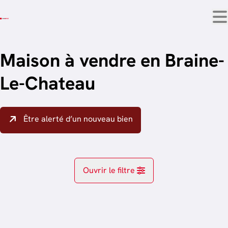
Aller au contenu principal
Maison à vendre en Braine-
Le-Chateau
Être alerté d’un nouveau bien
Ouvrir le filtre
Localité
Braine-Le-Chateau (1440)
Remove