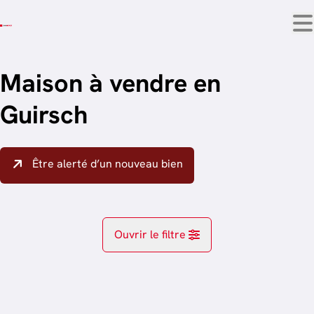
Aller au contenu principal
Maison à vendre en
Guirsch
Être alerté d’un nouveau bien
Ouvrir le filtre
Localité
Guirsch (6704)
Remove