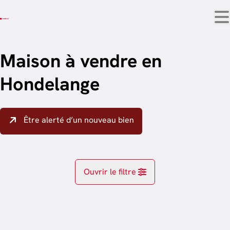
Aller au contenu principal
Maison à vendre en
Hondelange
Être alerté d’un nouveau bien
Ouvrir le filtre
Localité
Hondelange (6780)
Remove