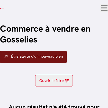
Aller au contenu principal
Commerce à vendre en
Gosselies
Être alerté d’un nouveau bien
Ouvrir le filtre
Localité
Gosselies (6041)
Aucun résultat n'a été trouvé pour
Remove