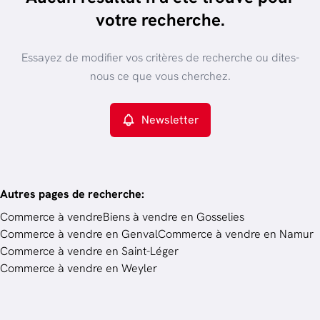
trier par plus récent
votre recherche.
Vue de la carte
Type de propriété
Essayez de modifier vos critères de recherche ou dites-
Commerce
Remove
nous ce que vous cherchez.
Newsletter
Critères plus
Min. budget
Autres pages de recherche
:
Commerce à vendre
Biens à vendre en Gosselies
Commerce à vendre en Genval
Commerce à vendre en Namur
Budget
Commerce à vendre en Saint-Léger
Commerce à vendre en Weyler
Chercher