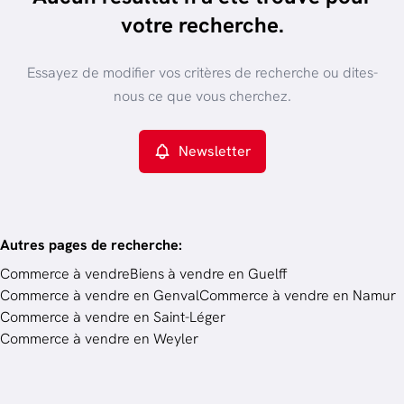
trier par plus récent
votre recherche.
Vue de la carte
Type de propriété
Essayez de modifier vos critères de recherche ou dites-
Commerce
Remove
nous ce que vous cherchez.
Newsletter
Critères plus
Min. budget
Autres pages de recherche
:
Commerce à vendre
Biens à vendre en Guelff
Commerce à vendre en Genval
Commerce à vendre en Namur
Budget
Commerce à vendre en Saint-Léger
Commerce à vendre en Weyler
Chercher