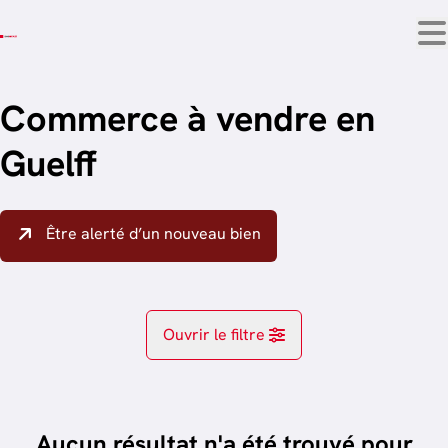
Aller au contenu principal
Commerce à vendre en
Guelff
Être alerté d’un nouveau bien
Ouvrir le filtre
Localité
Guelff (6782)
Aucun résultat n'a été trouvé pour
Remove