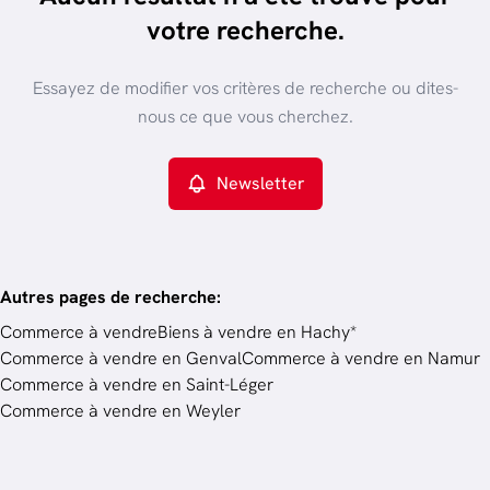
trier par plus récent
votre recherche.
Vue de la carte
Type de propriété
Essayez de modifier vos critères de recherche ou dites-
Commerce
Remove
nous ce que vous cherchez.
Newsletter
Critères plus
Min. budget
Autres pages de recherche
:
Commerce à vendre
Biens à vendre en Hachy*
Commerce à vendre en Genval
Commerce à vendre en Namur
Budget
Commerce à vendre en Saint-Léger
Commerce à vendre en Weyler
Chercher