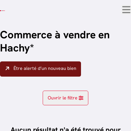
Aller au contenu principal
Commerce à vendre en
Hachy*
Être alerté d’un nouveau bien
Ouvrir le filtre
Localité
Habay-La-Neuve (6720)
Aucun résultat n'a été trouvé pour
Remove