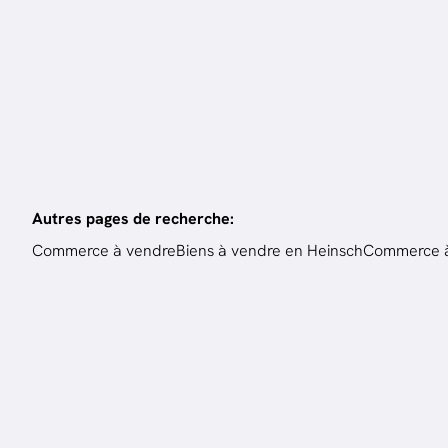
800
m²
3288
m²
Autres pages de recherche
:
Commerce à vendre
Biens à vendre en Heinsch
Commerce à