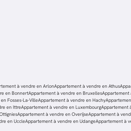
tement à vendre en Arlon
Appartement à vendre en Athus
Appa
re en Bonnert
Appartement à vendre en Bruxelles
Appartement à
en Fosses-La-Ville
Appartement à vendre en Hachy
Appartement
e en Ittre
Appartement à vendre en Luxembourg
Appartement 
ttignies
Appartement à vendre en Overijse
Appartement à vend
dre en Uccle
Appartement à vendre en Udange
Appartement à v