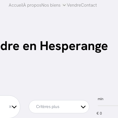
Accueil
À propos
Nos biens
Vendre
Contact
dre en Hesperange
min
ve
Critères plus