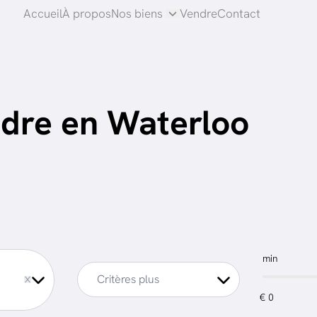
Accueil
À propos
Nos biens
Vendre
Contact
dre en Waterloo
min
ve
Critères plus