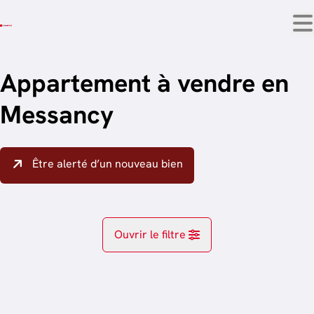
Aller au contenu principal
Appartement à vendre en
Messancy
Être alerté d’un nouveau bien
Ouvrir le filtre
Localité
Hondelange (6780)
Remove