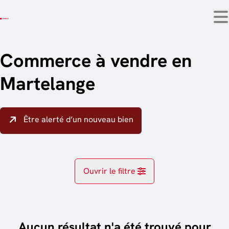
Aller au contenu principal
Commerce à vendre en
Martelange
Être alerté d’un nouveau bien
Ouvrir le filtre
Localité
Martelange (6630)
Aucun résultat n'a été trouvé pour
Remove