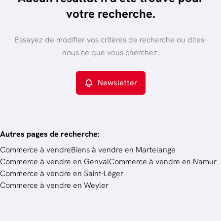
trier par plus récent
votre recherche.
Vue de la carte
Type de propriété
Essayez de modifier vos critères de recherche ou dites-
Commerce
Remove
nous ce que vous cherchez.
Newsletter
Critères plus
Min. budget
Autres pages de recherche
:
Commerce à vendre
Biens à vendre en Martelange
Commerce à vendre en Genval
Commerce à vendre en Namur
Budget
Commerce à vendre en Saint-Léger
Commerce à vendre en Weyler
Chercher