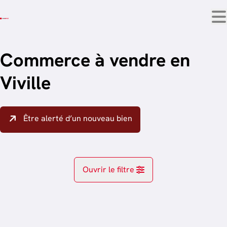
Aller au contenu principal
Commerce à vendre en
Viville
Être alerté d’un nouveau bien
Ouvrir le filtre
Localité
Arlon (6700)
Remove