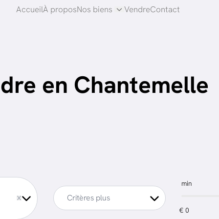
Accueil
À propos
Nos biens
Vendre
Contact
dre en Chantemelle
min
ve
Critères plus