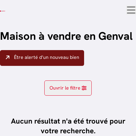
Aller au contenu principal
Maison à vendre en Genval
Être alerté d’un nouveau bien
Ouvrir le filtre
Localité
Genval (1332)
Aucun résultat n'a été trouvé pour
Remove
trier par plus récent
votre recherche.