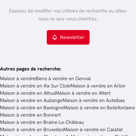
Vue de la carte
Type de propriété
Essayez de modifier vos critères de recherche ou dites-
Maison
Remove
nous ce que vous cherchez.
Newsletter
Critères plus
Min. budget
Autres pages de recherche
:
Maison à vendre
Biens à vendre en Genval
Maison à vendre en Aix Sur Cloie
Maison à vendre en Arlon
Budget
Maison à vendre en Athus
Maison à vendre en Attert
Maison à vendre en Aubange
Maison à vendre en Autelbas
Maison à vendre en Bastogne
Maison à vendre en Bellefontaine
Chercher
Maison à vendre en Bonnert
Maison à vendre en Braine-Le-Château
Maison à vendre en Bruxelles
Maison à vendre en Calafat