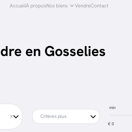
Accueil
À propos
Nos biens
Vendre
Contact
dre en Gosselies
min
ve
Critères plus