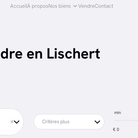
Accueil
À propos
Nos biens
Vendre
Contact
dre en Lischert
min
ve
Critères plus