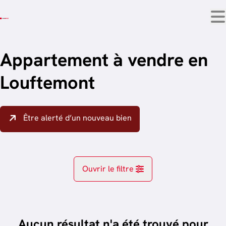
Aller au contenu principal
Appartement à vendre en
Louftemont
Être alerté d’un nouveau bien
Ouvrir le filtre
Localité
Ebly (6860)
Aucun résultat n'a été trouvé pour
Remove