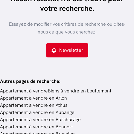
trier par plus récent
votre recherche.
Vue de la carte
Type de propriété
Essayez de modifier vos critères de recherche ou dites-
Appartement
Remove
nous ce que vous cherchez.
Newsletter
Critères plus
Min. budget
Autres pages de recherche
:
Appartement à vendre
Biens à vendre en Louftemont
Appartement à vendre en Arlon
Budget
Appartement à vendre en Athus
Appartement à vendre en Aubange
Appartement à vendre en Bascharage
Chercher
Appartement à vendre en Bonnert
Appartement à vendre en Bruxelles