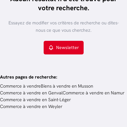
trier par plus récent
votre recherche.
Vue de la carte
Type de propriété
Essayez de modifier vos critères de recherche ou dites-
Commerce
Remove
nous ce que vous cherchez.
Newsletter
Critères plus
Min. budget
Autres pages de recherche
:
Commerce à vendre
Biens à vendre en Musson
Commerce à vendre en Genval
Commerce à vendre en Namur
Budget
Commerce à vendre en Saint-Léger
Commerce à vendre en Weyler
Chercher