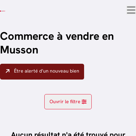
Aller au contenu principal
Commerce à vendre en
Musson
Être alerté d’un nouveau bien
Ouvrir le filtre
Localité
Musson (6750)
Aucun résultat n'a été trouvé pour
Remove