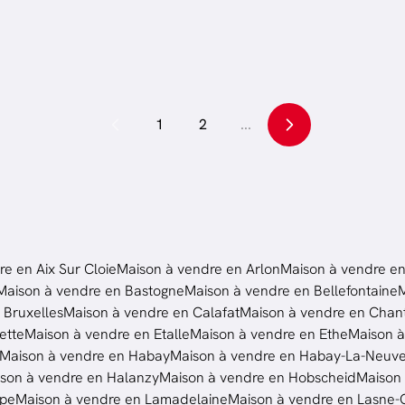
.
159
m²
4
ch.
242
m²
1
2
...
e en Aix Sur Cloie
Maison à vendre en Arlon
Maison à vendre en
Maison à vendre en Bastogne
Maison à vendre en Bellefontaine
M
 Bruxelles
Maison à vendre en Calafat
Maison à vendre en Chan
ette
Maison à vendre en Etalle
Maison à vendre en Ethe
Maison à
Maison à vendre en Habay
Maison à vendre en Habay-La-Neuv
son à vendre en Halanzy
Maison à vendre en Hobscheid
Maison
lpe
Maison à vendre en Lamadelaine
Maison à vendre en Lasne-