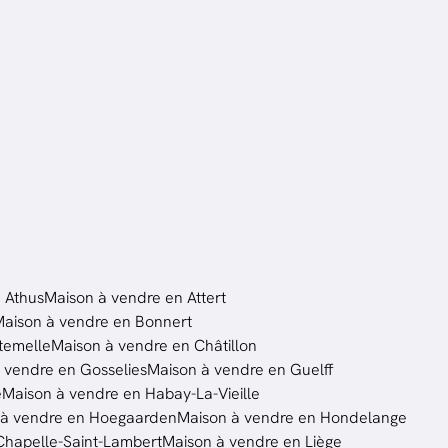
4
ch.
239
m²
 Athus
Maison à vendre en Attert
aison à vendre en Bonnert
temelle
Maison à vendre en Châtillon
 vendre en Gosselies
Maison à vendre en Guelff
e
Maison à vendre en Habay-La-Vieille
 à vendre en Hoegaarden
Maison à vendre en Hondelange
Chapelle-Saint-Lambert
Maison à vendre en Liège