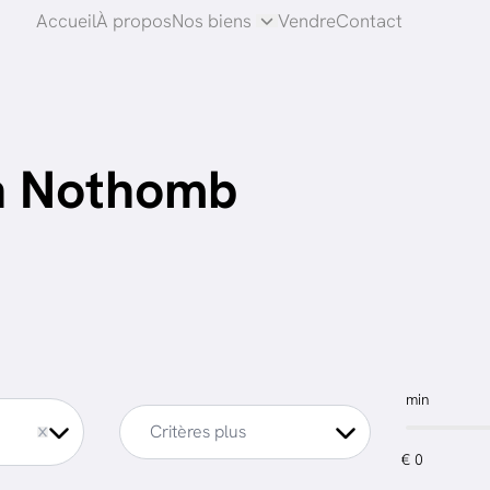
Accueil
À propos
Nos biens
Vendre
Contact
n Nothomb
min
Critères plus