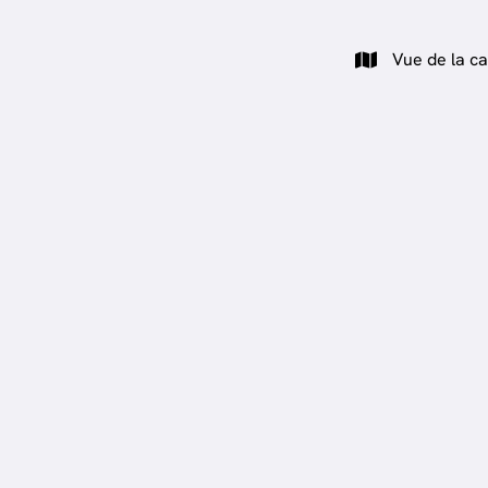
Vue de la ca
OPTION
.000
€ 560.000
Maison
thomb
Rue de la Villa Romaine 195
A, 6717 Nothomb