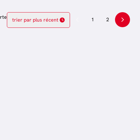
rte
1
2
trier par plus récent
OPTION
OPTION
€ 640.000
Maison
 /
Rue du Foyer Ardent 67, 6717
Attert