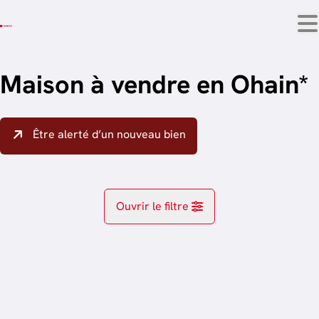
Aller au contenu principal
Maison à vendre en Ohain*
Être alerté d’un nouveau bien
Ouvrir le filtre
Localité
Lasne-Chapelle-Saint-Lambert (1380)
Remove
trier par plus récent