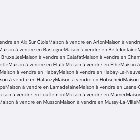
endre en Aix Sur Cloie
Maison à vendre en Arlon
Maison à vendr
Maison à vendre en Bastogne
Maison à vendre en Bellefontaine
M
 Bruxelles
Maison à vendre en Calafat
Maison à vendre en Chan
ette
Maison à vendre en Etalle
Maison à vendre en Ethe
Maison à
Maison à vendre en Habay
Maison à vendre en Habay-La-Neuv
son à vendre en Halanzy
Maison à vendre en Hobscheid
Maison
lpe
Maison à vendre en Lamadelaine
Maison à vendre en Lasne-
aison à vendre en Louftemont
Maison à vendre en Mamer
Maiso
Maison à vendre en Musson
Maison à vendre en Mussy-La-Ville
M