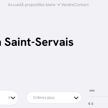
Accueil
À propos
Nos biens
Vendre
Contact
 Saint-Servais
min
Critères plus