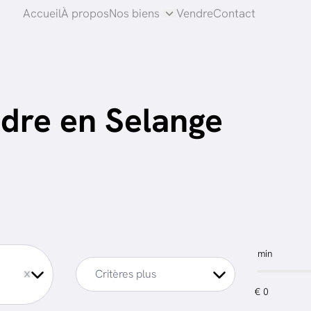
Accueil
À propos
Nos biens
Vendre
Contact
dre en Selange
min
ve
Critères plus