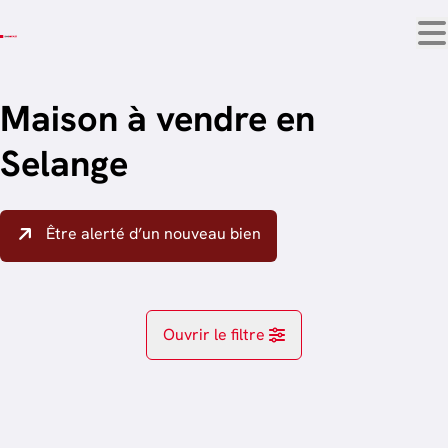
Aller au contenu principal
Maison à vendre en
Selange
Être alerté d’un nouveau bien
Ouvrir le filtre
Localité
Selange (6781)
Remove