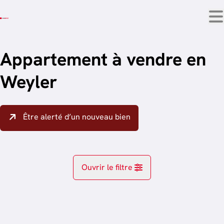
Aller au contenu principal
Appartement à vendre en
Weyler
Être alerté d’un nouveau bien
Ouvrir le filtre
Localité
Arlon (6700)
Remove