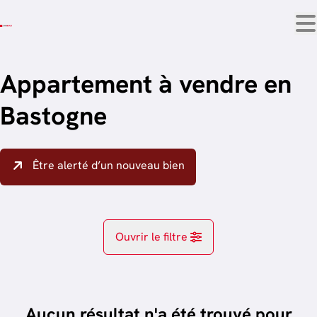
Aller au contenu principal
Appartement à vendre en
Bastogne
Être alerté d’un nouveau bien
Ouvrir le filtre
Localité
Bastogne (6600)
Aucun résultat n'a été trouvé pour
Remove