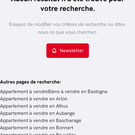
trier par plus récent
votre recherche.
Vue de la carte
Type de propriété
Essayez de modifier vos critères de recherche ou dites-
Appartement
Remove
nous ce que vous cherchez.
Newsletter
Critères plus
Min. budget
Autres pages de recherche
:
Appartement à vendre
Biens à vendre en Bastogne
Appartement à vendre en Arlon
Budget
Appartement à vendre en Athus
Appartement à vendre en Aubange
Appartement à vendre en Bascharage
Chercher
Appartement à vendre en Bonnert
Appartement à vendre en Bruxelles