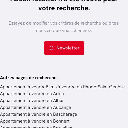
trier par plus récent
votre recherche.
Vue de la carte
Type de propriété
Essayez de modifier vos critères de recherche ou dites-
Appartement
Remove
nous ce que vous cherchez.
Newsletter
Critères plus
Min. budget
Autres pages de recherche
:
Appartement à vendre
Biens à vendre en Rhode-Saint-Genèse
Appartement à vendre en Arlon
Budget
Appartement à vendre en Athus
Appartement à vendre en Aubange
Appartement à vendre en Bascharage
Chercher
Appartement à vendre en Bonnert
Appartement à vendre en Bruxelles