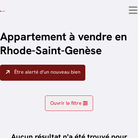
Aller au contenu principal
Appartement à vendre en
Rhode-Saint-Genèse
Être alerté d’un nouveau bien
Ouvrir le filtre
Localité
Rhode-Saint-Genèse (1640)
Aucun résultat n'a été trouvé pour
Remove